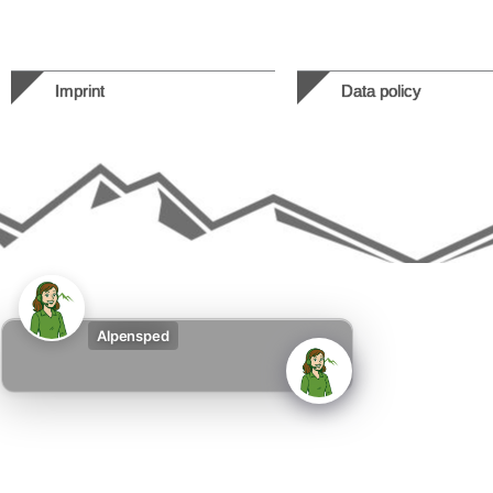
Imprint
Data policy
Alpensped