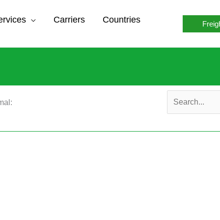
ervices
Carriers
Countries
Freig
Search
mal:
for: