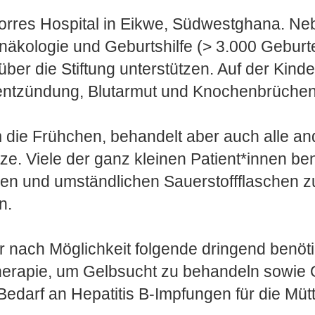
de Porres Hospital in Eikwe, Südwestghana. 
ynäkologie und Geburtshilfe (> 3.000 Geburte
über die Stiftung unterstützen. Auf der Kind
utentzündung, Blutarmut und Knochenbrüchen
 die Frühchen, behandelt aber auch alle a
tze. Viele der ganz kleinen Patient*innen b
uren und umständlichen Sauerstoffflaschen 
n.
 nach Möglichkeit folgende dringend benöti
herapie, um Gelbsucht zu behandeln sowie 
Bedarf an Hepatitis B-Impfungen für die Mütt