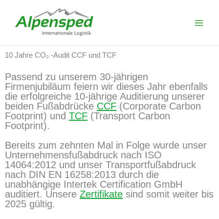
Zum
Inhalt
springen
10 Jahre CO₂ -Audit CCF und TCF
Passend zu unserem 30-jährigen
Firmenjubiläum feiern wir dieses Jahr ebenfalls
die erfolgreiche 10-jährige Auditierung unserer
beiden Fußabdrücke
CCF
(Corporate Carbon
Footprint) und
TCF
(Transport Carbon
Footprint).
Bereits zum zehnten Mal in Folge wurde unser
Unternehmensfußabdruck nach ISO
14064:2012 und unser Transportfußabdruck
nach DIN EN 16258:2013 durch die
unabhängige Intertek Certification GmbH
auditiert. Unsere
Zertifikate
sind somit weiter bis
2025 gültig.